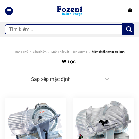
Bỏ
qua
nội
dung
Tìm
kiếm:
Trang chủ
/
Sản phẩm
/
Máy Thái Cắt - Tách Xương
/
Máy cắt thịt chín, se lạnh
LỌC