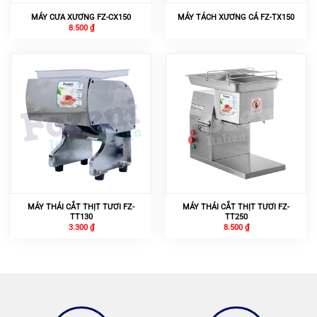
MÁY CƯA XƯƠNG FZ-CX150
MÁY TÁCH XƯƠNG CÁ FZ-TX150
8.500
₫
MÁY THÁI CẮT THỊT TƯƠI FZ-
MÁY THÁI CẮT THỊT TƯƠI FZ-
TT130
TT250
3.300
₫
8.500
₫