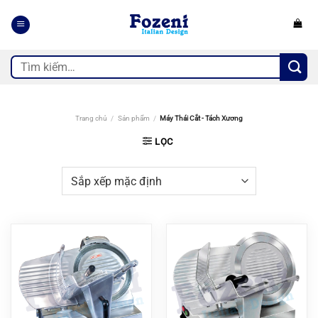
Bỏ
qua
nội
dung
Tìm
kiếm:
Trang chủ
/
Sản phẩm
/
Máy Thái Cắt - Tách Xương
LỌC