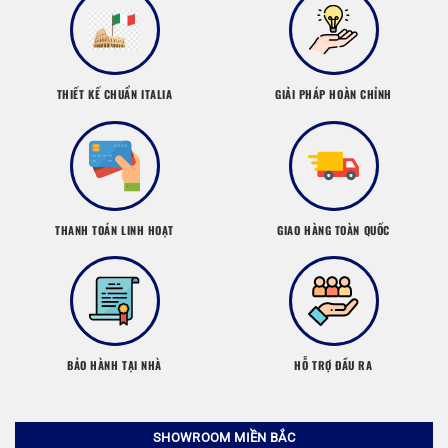
THIẾT KẾ CHUẨN ITALIA
GIẢI PHÁP HOÀN CHỈNH
THANH TOÁN LINH HOẠT
GIAO HÀNG TOÀN QUỐC
BẢO HÀNH TẠI NHÀ
HỖ TRỢ ĐẦU RA
SHOWROOM MIỀN BẮC