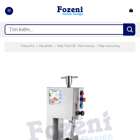
Bỏ
qua
nội
dung
Tìm
kiếm:
Trang chủ
/
Sản phẩm
/
Máy Thái Cắt - Tách Xương
/
Máy cưa xương