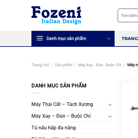
Bỏ
qua
Tìm
kiếm:
nội
dung
TRANG
Danh mục sản phẩm
Trang chủ
/
Sản phẩm
/
Máy Xay - Đùn - Buộc Chỉ
/
Máy nh
DANH MỤC SẢN PHẨM
Máy Thái Cắt – Tách Xương
Máy Xay – Đùn – Buộc Chỉ
Tủ nấu hấp đa năng