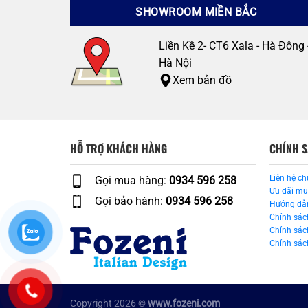
SHOWROOM MIỀN BẮC
Liền Kề 2- CT6 Xala - Hà Đông 
Hà Nội
Xem bản đồ
HỖ TRỢ KHÁCH HÀNG
CHÍNH 
Liên hệ ch
Gọi mua hàng:
0934 596 258
Ưu đãi m
Gọi bảo hành:
0934 596 258
Hướng dẫ
Chính sác
Chính sác
Chính sách
Copyright 2026 ©
www.fozeni.com