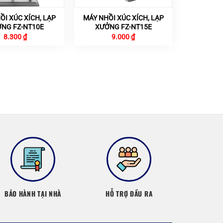
ỒI XÚC XÍCH, LẠP
MÁY NHỒI XÚC XÍCH, LẠP
NG FZ-NT10E
XƯỞNG FZ-NT15E
8.300
₫
9.000
₫
BẢO HÀNH TẠI NHÀ
HỖ TRỢ ĐẦU RA