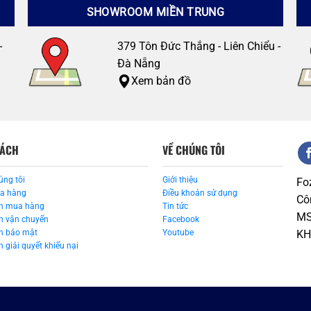
SHOWROOM MIỀN TRUNG
-
379 Tôn Đức Thắng - Liên Chiểu -
Đà Nẵng
Xem bản đồ
SÁCH
VỀ CHÚNG TÔI
úng tôi
Giới thiệu
Fo
ua hàng
Điều khoản sử dụng
Cô
n mua hàng
Tin tức
MS
h vận chuyển
Facebook
h bảo mật
Youtube
KH
 giải quyết khiếu nại