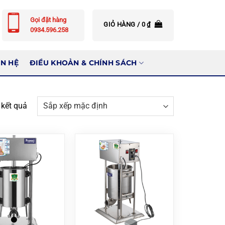
Gọi đặt hàng
GIỎ HÀNG /
0
₫
0934.596.258
ÊN HỆ
ĐIỀU KHOẢN & CHÍNH SÁCH
4 kết quả