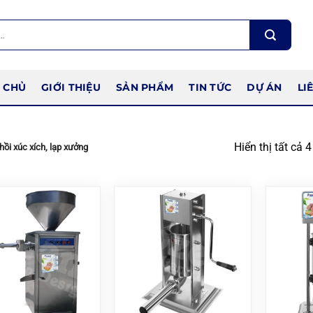
 CHỦ
GIỚI THIỆU
SẢN PHẨM
TIN TỨC
DỰ ÁN
LI
Hiển thị tất cả 
ồi xúc xích, lạp xưởng