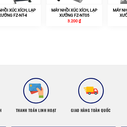
NHỒI XÚC XÍCH, LẠP
MÁY NHỒI XÚC XÍCH, LẠP
MÁY NH
XƯỞNG FZ-NT-4
XƯỞNG FZ-NT05
XƯỞ
3.200
₫
H
THANH TOÁN LINH HOẠT
GIAO HÀNG TOÀN QUỐC