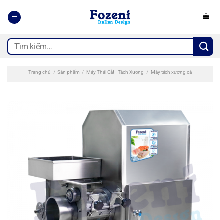
Bỏ
qua
nội
dung
Tìm
kiếm:
Trang chủ
/
Sản phẩm
/
Máy Thái Cắt - Tách Xương
/
Máy tách xương cá