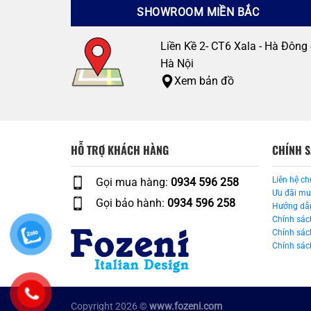
SHOWROOM MIỀN BẮC
Liền Kề 2- CT6 Xala - Hà Đông 
Hà Nội
Xem bản đồ
HỖ TRỢ KHÁCH HÀNG
CHÍNH 
Liên hệ ch
Gọi mua hàng:
0934 596 258
Ưu đãi m
Gọi bảo hành:
0934 596 258
Hướng dẫ
Chính sác
Chính sác
Chính sách
Copyright 2026 ©
www.fozeni.com