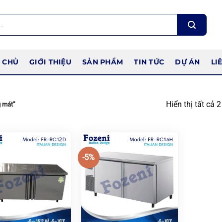
 CHỦ
GIỚI THIỆU
SẢN PHẨM
TIN TỨC
DỰ ÁN
LI
Hiển thị tất cả 
 mát”
-5%