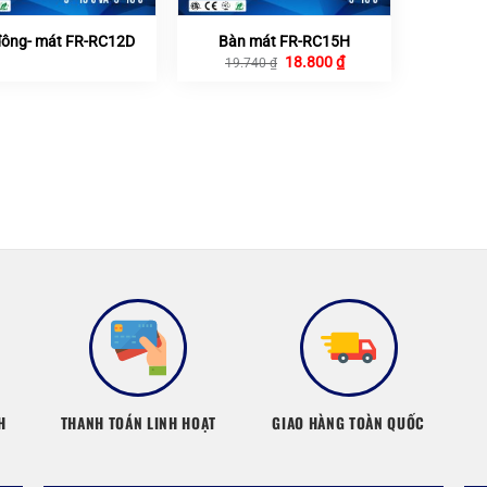
đông- mát FR-RC12D
Bàn mát FR-RC15H
Giá
Giá
18.800
₫
19.740
₫
gốc
hiện
là:
tại
19.740 ₫.
là:
18.800 ₫.
H
THANH TOÁN LINH HOẠT
GIAO HÀNG TOÀN QUỐC