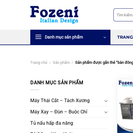
Bỏ
qua
Tìm
kiếm:
nội
dung
TRANG
Danh mục sản phẩm
Trang chủ
/
Sản phẩm
/
Sản phẩm được gắn thẻ “bàn đông
DANH MỤC SẢN PHẨM
Máy Thái Cắt – Tách Xương
Máy Xay – Đùn – Buộc Chỉ
Tủ nấu hấp đa năng