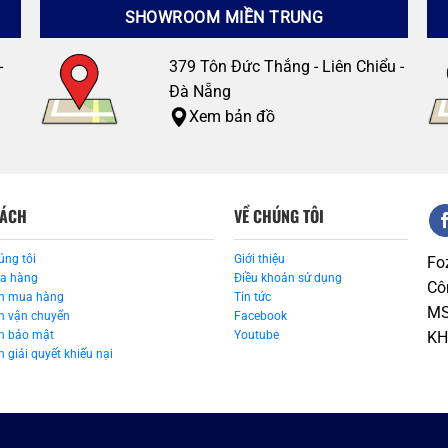
SHOWROOM MIỀN TRUNG
-
379 Tôn Đức Thắng - Liên Chiểu -
Đà Nẵng
Xem bản đồ
SÁCH
VỀ CHÚNG TÔI
úng tôi
Giới thiệu
Fo
ua hàng
Điều khoản sử dụng
Cô
n mua hàng
Tin tức
MS
h vận chuyển
Facebook
h bảo mật
Youtube
KH
 giải quyết khiếu nại