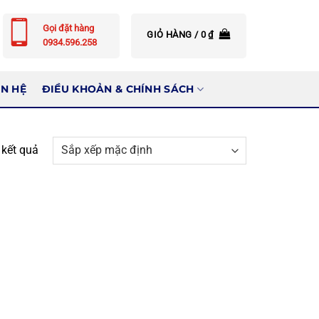
Gọi đặt hàng
GIỎ HÀNG /
0
₫
0934.596.258
ÊN HỆ
ĐIỀU KHOẢN & CHÍNH SÁCH
2 kết quả