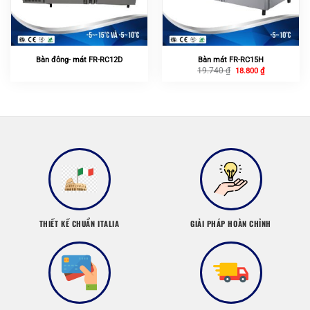
Bàn đông- mát FR-RC12D
Bàn mát FR-RC15H
Giá
Giá
19.740
₫
18.800
₫
gốc
hiện
là:
tại
19.740 ₫.
là:
18.800 ₫.
THIẾT KẾ CHUẨN ITALIA
GIẢI PHÁP HOÀN CHỈNH