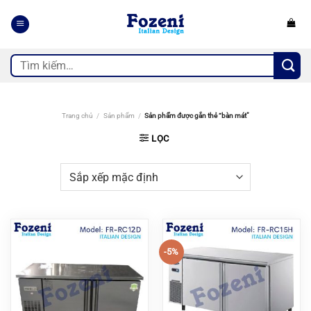
Bỏ
qua
nội
dung
Tìm
kiếm:
Trang chủ
/
Sản phẩm
/
Sản phẩm được gắn thẻ “bàn mát”
LỌC
-5%