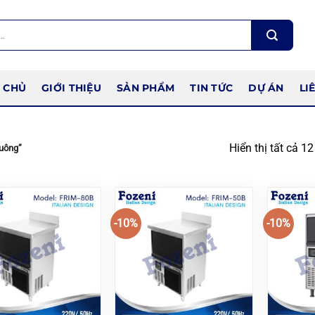
 CHỦ
GIỚI THIỆU
SẢN PHẨM
TIN TỨC
DỰ ÁN
LI
Hiển thị tất cả 12
vuông”
-10%
-10%