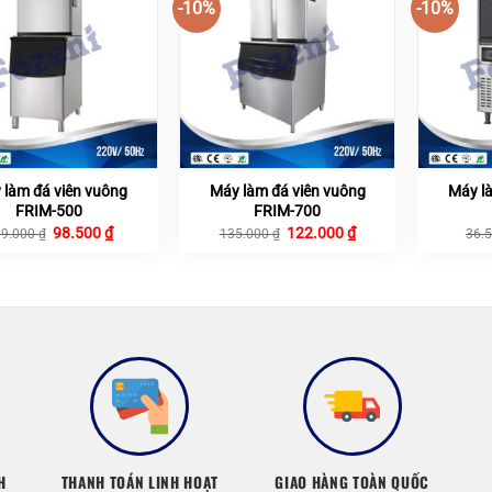
-10%
-10%
 làm đá viên vuông
Máy làm đá viên vuông
Máy l
FRIM-500
FRIM-700
Giá
Giá
Giá
Giá
98.500
₫
122.000
₫
09.000
₫
135.000
₫
36.
gốc
hiện
gốc
hiện
là:
tại
là:
tại
109.000 ₫.
là:
135.000 ₫.
là:
98.500 ₫.
122.000 ₫.
H
THANH TOÁN LINH HOẠT
GIAO HÀNG TOÀN QUỐC