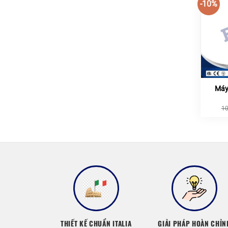
-10%
Máy
1
THIẾT KẾ CHUẨN ITALIA
GIẢI PHÁP HOÀN CHỈN