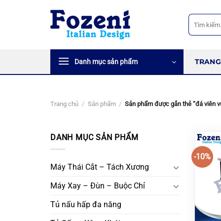
Bỏ
qua
Tìm
kiếm:
nội
dung
TRANG
Danh mục sản phẩm
Trang chủ
/
Sản phẩm
/
Sản phẩm được gắn thẻ “đá viên 
DANH MỤC SẢN PHẨM
-10%
Máy Thái Cắt – Tách Xương
Máy Xay – Đùn – Buộc Chỉ
Tủ nấu hấp đa năng