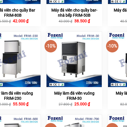
á viên cho quầy Bar
Máy đá viên cho quầy bar-
Máy đá
FRIM-80B
nhà bếp FRIM-50B
Giá
Giá
Giá
Giá
42.000
₫
38.500
₫
6.500
₫
43.000
₫
40.
gốc
hiện
gốc
hiện
là:
tại
là:
tại
46.500 ₫.
là:
43.000 ₫.
là:
42.000 ₫.
38.500 ₫.
-10%
-10%
 làm đá viên vuông
Máy làm đá viên vuông
Máy l
FRIM-230
FRIM-30
Giá
Giá
Giá
Giá
55.500
₫
25.000
₫
2.000
₫
27.800
₫
82.
gốc
hiện
gốc
hiện
là:
tại
là:
tại
62.000 ₫.
là:
27.800 ₫.
là:
55.500 ₫.
25.000 ₫.