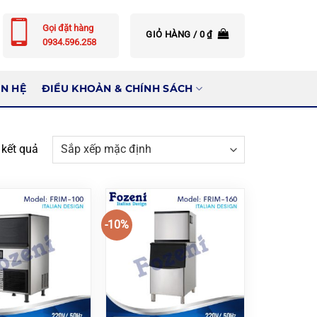
Gọi đặt hàng
GIỎ HÀNG /
0
₫
0934.596.258
ÊN HỆ
ĐIỀU KHOẢN & CHÍNH SÁCH
 kết quả
-10%