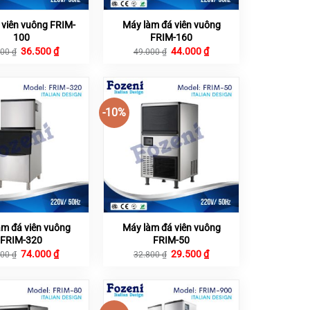
 viên vuông FRIM-
Máy làm đá viên vuông
100
FRIM-160
Giá
Giá
Giá
Giá
36.500
₫
44.000
₫
500
₫
49.000
₫
gốc
hiện
gốc
hiện
là:
tại
là:
tại
40.500 ₫.
là:
49.000 ₫.
là:
36.500 ₫.
44.000 ₫.
-10%
àm đá viên vuông
Máy làm đá viên vuông
FRIM-320
FRIM-50
Giá
Giá
Giá
Giá
74.000
₫
29.500
₫
000
₫
32.800
₫
gốc
hiện
gốc
hiện
là:
tại
là:
tại
82.000 ₫.
là:
32.800 ₫.
là:
74.000 ₫.
29.500 ₫.