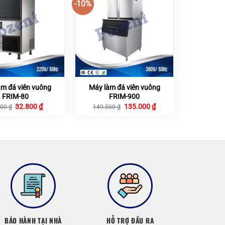
-10%
àm đá viên vuông
Máy làm đá viên vuông
FRIM-80
FRIM-900
Giá
Giá
Giá
Giá
32.800
₫
135.000
₫
500
₫
149.500
₫
gốc
hiện
gốc
hiện
là:
tại
là:
tại
36.500 ₫.
là:
149.500 ₫.
là:
32.800 ₫.
135.000 ₫.
BẢO HÀNH TẠI NHÀ
HỖ TRỢ ĐẦU RA