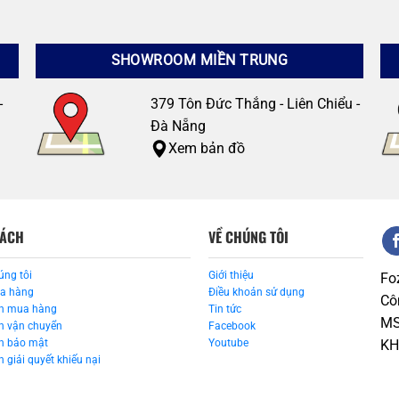
SHOWROOM MIỀN TRUNG
-
379 Tôn Đức Thắng - Liên Chiểu -
Đà Nẵng
Xem bản đồ
SÁCH
VỀ CHÚNG TÔI
úng tôi
Giới thiệu
Fo
ua hàng
Điều khoản sử dụng
Cô
n mua hàng
Tin tức
MS
h vận chuyển
Facebook
h bảo mật
Youtube
KH
 giải quyết khiếu nại