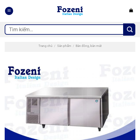
Bỏ
qua
nội
dung
Tìm
kiếm:
Trang chủ
/
Sản phẩm
/
Bàn đông, bàn mát