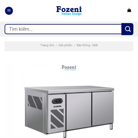
Bỏ
qua
nội
dung
Tìm
kiếm:
Trang chủ
/
Sản phẩm
/
Bàn Đông - Mát