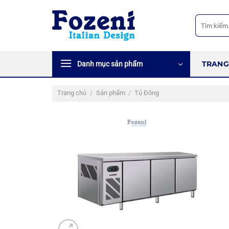
Bỏ
qua
Tìm
kiếm:
nội
dung
TRANG
Danh mục sản phẩm
Trang chủ
/
Sản phẩm
/
Tủ Đông