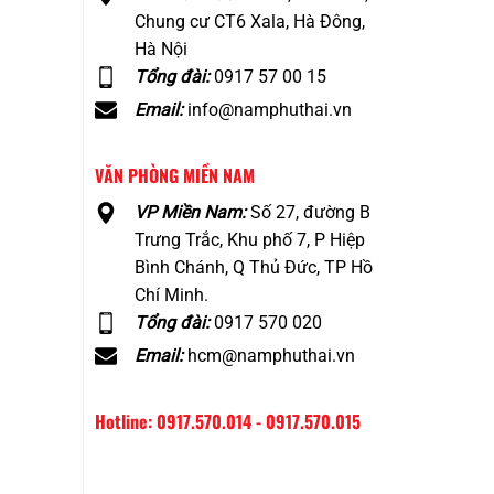
Chung cư CT6 Xala, Hà Đông,
Hà Nội
Tổng đài:
0917 57 00 15
Email:
info@namphuthai.vn
VĂN PHÒNG MIỀN NAM
VP Miền Nam:
Số 27, đường B
Trưng Trắc, Khu phố 7, P Hiệp
Bình Chánh, Q Thủ Đức, TP Hồ
Chí Minh.
Tổng đài:
0917 570 020
Email:
hcm@namphuthai.vn
Hotline: 0917.570.014 - 0917.570.015