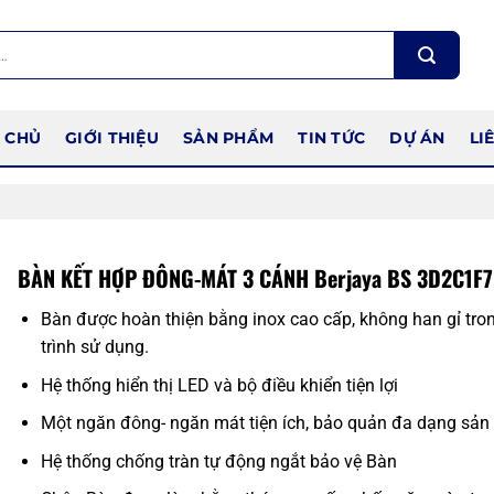
 CHỦ
GIỚI THIỆU
SẢN PHẨM
TIN TỨC
DỰ ÁN
LI
BÀN KẾT HỢP ĐÔNG-MÁT 3 CÁNH Berjaya BS 3D2C1F7
Bàn được hoàn thiện bằng inox cao cấp, không han gỉ tro
trình sử dụng.
Hệ thống hiển thị LED và bộ điều khiển tiện lợi
Một ngăn đông- ngăn mát tiện ích, bảo quản đa dạng sả
Hệ thống chống tràn tự động ngắt bảo vệ Bàn