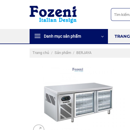
Bỏ
qua
Tìm
kiếm:
nội
dung
TRANG
Danh mục sản phẩm
Trang chủ
/
Sản phẩm
/
BERJAYA