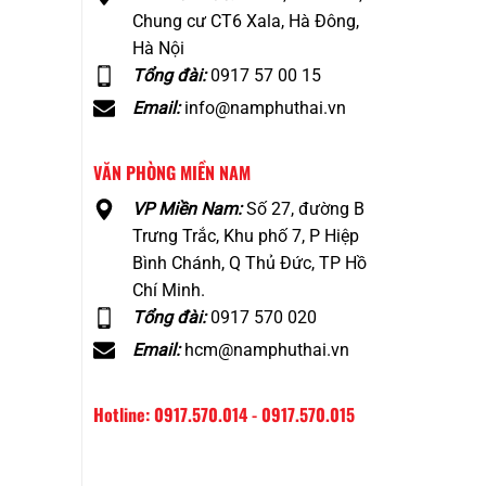
Chung cư CT6 Xala, Hà Đông,
Hà Nội
Tổng đài:
0917 57 00 15
Email:
info@namphuthai.vn
VĂN PHÒNG MIỀN NAM
VP Miền Nam:
Số 27, đường B
Trưng Trắc, Khu phố 7, P Hiệp
Bình Chánh, Q Thủ Đức, TP Hồ
Chí Minh.
Tổng đài:
0917 570 020
Email:
hcm@namphuthai.vn
Hotline: 0917.570.014 - 0917.570.015