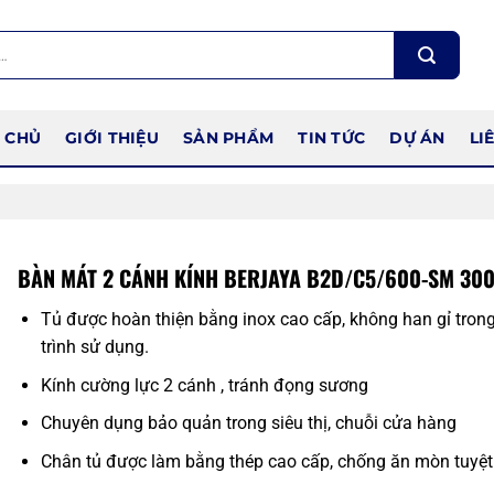
 CHỦ
GIỚI THIỆU
SẢN PHẨM
TIN TỨC
DỰ ÁN
LI
BÀN MÁT 2 CÁNH KÍNH BERJAYA B2D/C5/600-SM 30
Tủ được hoàn thiện bằng inox cao cấp, không han gỉ tron
trình sử dụng.
Kính cường lực 2 cánh , tránh đọng sương
Chuyên dụng bảo quản trong siêu thị, chuỗi cửa hàng
Chân tủ được làm bằng thép cao cấp, chống ăn mòn tuyệt 