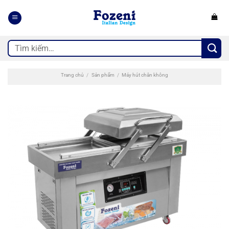
Bỏ
qua
nội
dung
Tìm
kiếm:
Trang chủ
/
Sản phẩm
/
Máy hút chân không