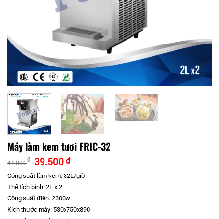
Máy làm kem tươi FRIC-32
Giá
Giá
39.500
₫
₫
44.000
gốc
hiện
Công suất làm kem: 32L/giờ
là:
tại
Thể tích bình: 2L x 2
44.000 ₫.
là:
39.500 ₫.
Công suất điện: 2300w
Kích thước máy: 530x750x890