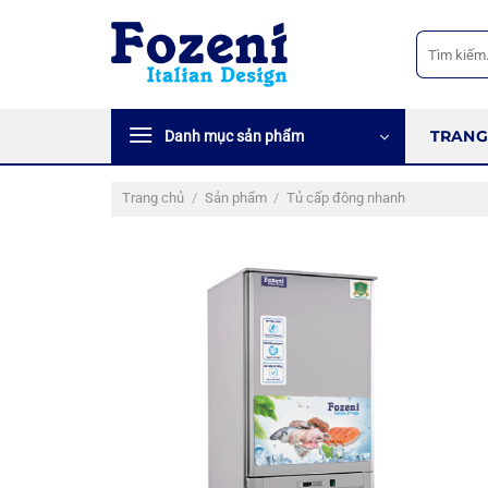
Bỏ
qua
Tìm
kiếm:
nội
dung
TRANG
Danh mục sản phẩm
Trang chủ
/
Sản phẩm
/
Tủ cấp đông nhanh