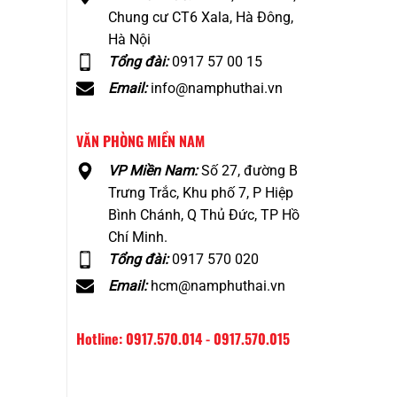
Chung cư CT6 Xala, Hà Đông,
Hà Nội
Tổng đài:
0917 57 00 15
Email:
info@namphuthai.vn
VĂN PHÒNG MIỀN NAM
VP Miền Nam:
Số 27, đường B
Trưng Trắc, Khu phố 7, P Hiệp
Bình Chánh, Q Thủ Đức, TP Hồ
Chí Minh.
Tổng đài:
0917 570 020
Email:
hcm@namphuthai.vn
Hotline: 0917.570.014 - 0917.570.015