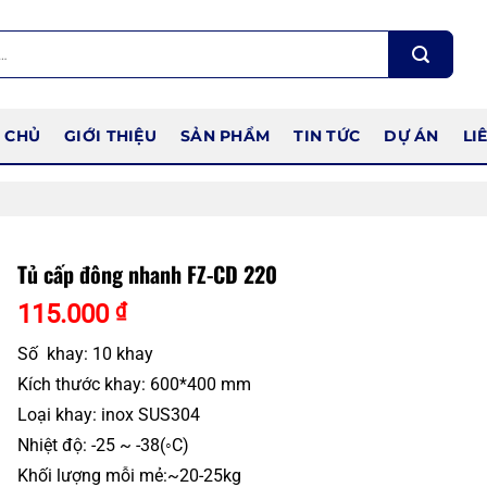
 CHỦ
GIỚI THIỆU
SẢN PHẨM
TIN TỨC
DỰ ÁN
LI
Tủ cấp đông nhanh FZ-CD 220
115.000
₫
Số khay: 10 khay
Kích thước khay: 600*400 mm
Loại khay: inox SUS304
Nhiệt độ: -25 ~ -38(◦C)
Khối lượng mỗi mẻ:~20-25kg