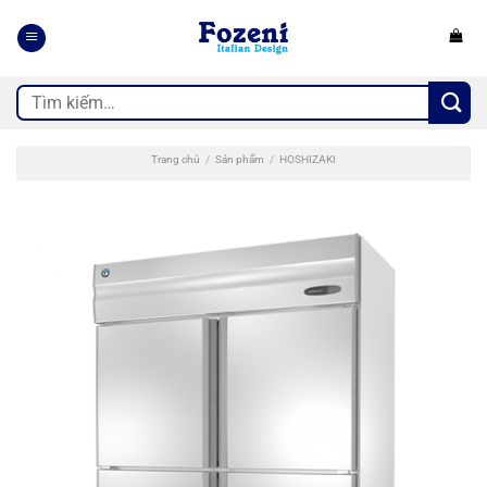
Bỏ
qua
nội
dung
Tìm
kiếm:
Trang chủ
/
Sản phẩm
/
HOSHIZAKI