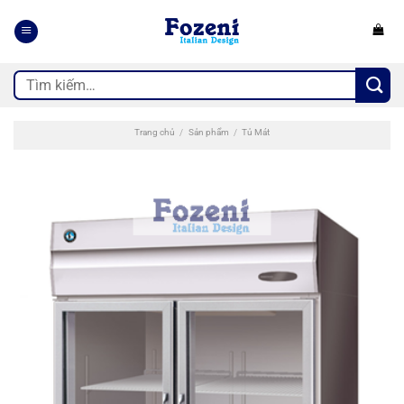
Bỏ
qua
nội
dung
Tìm
kiếm:
Trang chủ
/
Sản phẩm
/
Tủ Mát