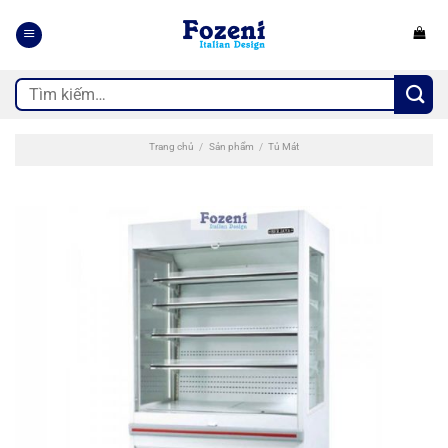
Bỏ
qua
nội
dung
Tìm
kiếm:
Trang chủ
/
Sản phẩm
/
Tủ Mát