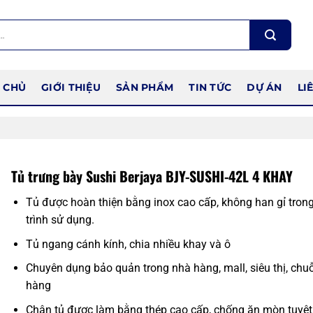
 CHỦ
GIỚI THIỆU
SẢN PHẨM
TIN TỨC
DỰ ÁN
LI
Tủ trưng bày Sushi Berjaya BJY-SUSHI-42L 4 KHAY
Tủ được hoàn thiện bằng inox cao cấp, không han gỉ tron
trình sử dụng.
Tủ ngang cánh kính, chia nhiều khay và ô
Chuyên dụng bảo quản trong nhà hàng, mall, siêu thị, chu
hàng
Chân tủ được làm bằng thép cao cấp, chống ăn mòn tuyệt 