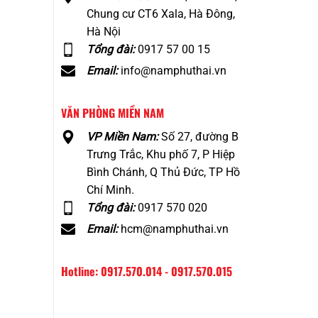
Chung cư CT6 Xala, Hà Đông,
Hà Nội
Tổng đài:
0917 57 00 15
Email:
info@namphuthai.vn
VĂN PHÒNG MIỀN NAM
VP Miền Nam:
Số 27, đường B
Trưng Trắc, Khu phố 7, P Hiệp
Bình Chánh, Q Thủ Đức, TP Hồ
Chí Minh.
Tổng đài:
0917 570 020
Email:
hcm@namphuthai.vn
Hotline: 0917.570.014 - 0917.570.015