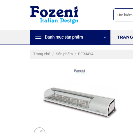
Bỏ
qua
Tìm
kiếm:
nội
dung
TRANG
Danh mục sản phẩm
Trang chủ
/
Sản phẩm
/
BERJAYA