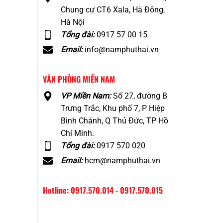
Chung cư CT6 Xala, Hà Đông,
Hà Nội
Tổng đài:
0917 57 00 15
Email:
info@namphuthai.vn
VĂN PHÒNG MIỀN NAM
VP Miền Nam:
Số 27, đường B
Trưng Trắc, Khu phố 7, P Hiệp
Bình Chánh, Q Thủ Đức, TP Hồ
Chí Minh.
Tổng đài:
0917 570 020
Email:
hcm@namphuthai.vn
Hotline: 0917.570.014 - 0917.570.015