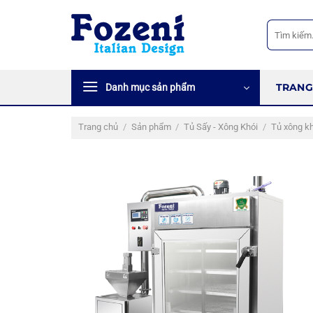
Bỏ
qua
Tìm
kiếm:
nội
dung
TRANG
Danh mục sản phẩm
Trang chủ
/
Sản phẩm
/
Tủ Sấy - Xông Khói
/
Tủ xông kh