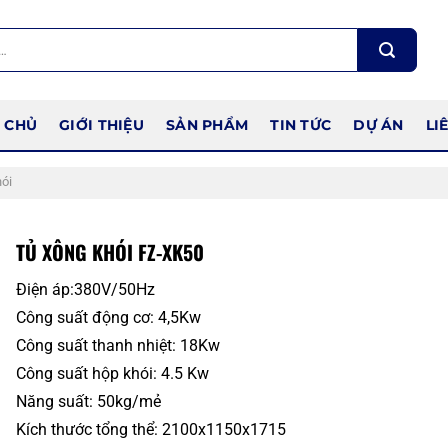
 CHỦ
GIỚI THIỆU
SẢN PHẨM
TIN TỨC
DỰ ÁN
LI
ói
TỦ XÔNG KHÓI FZ-XK50
Điện áp:380V/50Hz
Công suất động cơ: 4,5Kw
Công suất thanh nhiệt: 18Kw
Công suất hộp khói: 4.5 Kw
Năng suất: 50kg/mẻ
Kích thước tổng thể: 2100x1150x1715