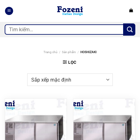
Bỏ
qua
nội
dung
Tìm
kiếm:
Trang chủ
/
Sản phẩm
/
HOSHIZAKI
LỌC