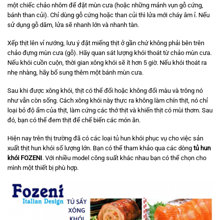
một chiếc chảo nhôm để đặt mùn cưa (hoặc những mảnh vụn gỗ cứng,
bánh than củi). Chỉ dùng gỗ cứng hoặc than củi thì lửa mới cháy âm ỉ. Nếu
sử dụng gỗ dăm, lửa sẽ nhanh lớn và nhanh tàn.
Xếp thịt lên vỉ nướng, lưu ý đặt miếng thịt ở gần chứ không phải bên trên
chảo đựng mùn cưa (gỗ). Hãy quan sát lượng khói thoát từ chảo mùn cưa.
Nếu khói cuồn cuộn, thời gian xông khói sẽ ít hơn 5 giờ. Nếu khói thoát ra
nhẹ nhàng, hãy bổ sung thêm một bánh mùn cưa.
Sau khi được xông khói, thịt có thể đổi hoặc không đổi màu và trông nó
như vẫn còn sống. Cách xông khói này thực ra không làm chín thịt, nó chỉ
loại bỏ độ ẩm của thịt, làm cứng các thớ thịt và khiến thịt có mùi thơm. Sau
đó, bạn có thể đem thịt để chế biến các món ăn.
Hiện nay trên thị trường đã có các loại tủ hun khói phục vụ cho việc sản
xuất thịt hun khói số lượng lớn. Bạn có thể tham khảo qua các dòng
tủ hun
khói FOZENI
. Với nhiều model công suất khác nhau bạn có thể chọn cho
mình một thiết bị phù hợp.