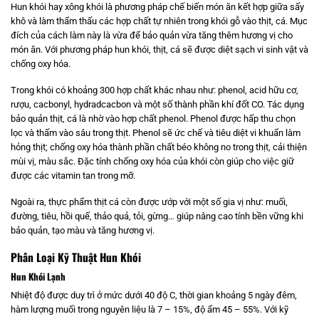
Hun khói hay xông khói là phương pháp chế biến món ăn kết hợp giữa sấy
khô và làm thẩm thấu các hợp chất tự nhiên trong khói gỗ vào thịt, cá. Mục
đích của cách làm này là vừa để bảo quản vừa tăng thêm hương vị cho
món ăn. Với phương pháp hun khói, thịt, cá sẽ được diệt sạch vi sinh vật và
chống oxy hóa.
Trong khói có khoảng 300 hợp chất khác nhau như: phenol, acid hữu cơ,
rượu, cacbonyl, hydradcacbon và một số thành phần khí đốt CO. Tác dụng
bảo quản thịt, cá là nhờ vào hợp chất phenol. Phenol được hấp thu chọn
lọc và thấm vào sâu trong thịt. Phenol sẽ ức chế và tiêu diệt vi khuẩn làm
hỏng thịt; chống oxy hóa thành phần chất béo không no trong thịt, cải thiện
mùi vị, màu sắc. Đặc tính chống oxy hóa của khói còn giúp cho việc giữ
được các vitamin tan trong mỡ.
Ngoài ra, thực phẩm thịt cá còn được ướp với một số gia vị như: muối,
đường, tiêu, hồi quế, thảo quả, tỏi, gừng… giúp nâng cao tính bền vững khi
bảo quản, tạo màu và tăng hương vị.
Phân Loại Kỹ Thuật Hun Khói
Hun Khói Lạnh
Nhiệt độ được duy trì ở mức dưới 40 độ C, thời gian khoảng 5 ngày đêm,
hàm lượng muối trong nguyên liệu là 7 – 15%, độ ẩm 45 – 55%. Với kỹ