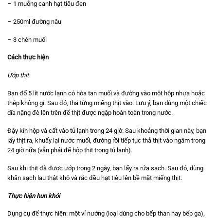
– 1 muỗng canh hạt tiêu đen
– 250ml đường nâu
– 3 chén muối
Cách thực hiện
Ướp thịt
Bạn đổ 5 lít nước lạnh có hòa tan muối và đường vào một hộp nhựa hoặc
thép không gỉ. Sau đó, thả từng miếng thịt vào. Lưu ý, bạn dùng một chiếc
dĩa nặng đè lên trên để thịt được ngập hoàn toàn trong nước.
Đậy kín hộp và cất vào tủ lạnh trong 24 giờ. Sau khoảng thời gian này, bạn
lấy thịt ra, khuấy lại nước muối, đường rồi tiếp tục thả thịt vào ngâm trong
24 giờ nữa (vẫn phải để hộp thịt trong tủ lạnh).
Sau khi thịt đã được ướp trong 2 ngày, bạn lấy ra rửa sạch. Sau đó, dùng
khăn sạch lau thật khô và rắc đều hạt tiêu lên bề mặt miếng thịt.
Thực hiện hun khói
Dụng cụ để thực hiện: một vỉ nướng (loại dùng cho bếp than hay bếp ga),