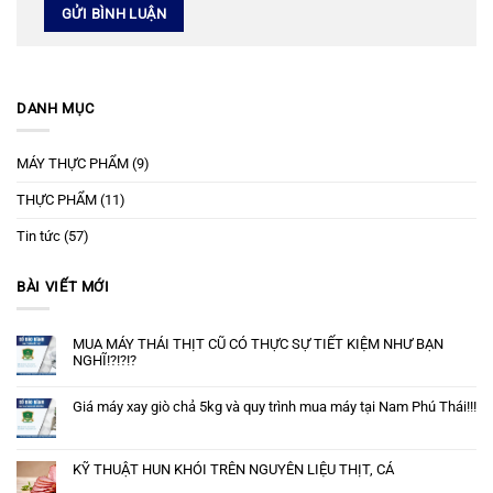
DANH MỤC
MÁY THỰC PHẨM
(9)
THỰC PHẨM
(11)
Tin tức
(57)
BÀI VIẾT MỚI
MUA MÁY THÁI THỊT CŨ CÓ THỰC SỰ TIẾT KIỆM NHƯ BẠN
NGHĨ!?!?!?
Giá máy xay giò chả 5kg và quy trình mua máy tại Nam Phú Thái!!!
KỸ THUẬT HUN KHÓI TRÊN NGUYÊN LIỆU THỊT, CÁ