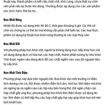
thuật này, thành phẩm có kết cấu chặt chẽ, khô cứng, chưa thật sự chín
nên phải nấu lại trước khi dùng. Thường được áp dụng cho các sản phẩm:
xúc xích, ham, thịt ba rọi…
Hun Khói Nóng
Nhiệt độ được sử dụng trên 40 độ C, thời gian khoảng 5 giờ. Cá, thịt sẽ
chín và chúng ta có thể ăn mà không cần phải chế biến lại. Các loại thực
phẩm sử dụng kỹ thuật hun khói nóng thường là các loại thủy sản.
Hun Khói Ướt
Với phương pháp hun khói ướt, người ta không dùng trực tiếp khói hun mà
sử dụng dung dịch có hòa tan các hợp chất, thành phần tương tự như khói.
Thịt được ngâm vào dung dịch để các chất ngấm vào, sau đó nguyên liệu
tự sấy khô.
Hun Khói Tĩnh Điện
Phương pháp này dựa trên nguyên tắc đưa khói vào môi trường có điện
tích dương còn cá, thịt được nhiễm điện tích âm, nhờ lực tĩnh điện mà khói
sẽ ngừng lại và ngấm vào các lớp sâu bên trong thịt. Để ngăn chặn các
hợp chất gây ung thư, phương pháp hun khói tĩnh điện được sử dụng do
lực tĩnh điện có thể hấp thụ các hợp chất gây hại này giúp khói hun trở nên
tinh khiết hơn.