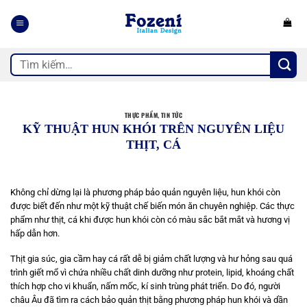
Bỏ
qua
nội
dung
Tìm
kiếm:
THỰC PHẨM
,
TIN TỨC
KỸ THUẬT HUN KHÓI TRÊN NGUYÊN LIỆU
THỊT, CÁ
Không chỉ dừng lại là phương pháp bảo quản nguyên liệu, hun khói còn
được biết đến như một kỹ thuật chế biến món ăn chuyên nghiệp. Các thực
phẩm như thịt, cá khi được hun khói còn có màu sắc bắt mắt và hương vị
hấp dẫn hơn.
Thịt gia súc, gia cầm hay cá rất dễ bị giảm chất lượng và hư hỏng sau quá
trình giết mổ vì chứa nhiều chất dinh dưỡng như protein, lipid, khoáng chất
thích hợp cho vi khuẩn, nấm mốc, kí sinh trùng phát triển. Do đó, người
châu Âu đã tìm ra cách bảo quản thịt bằng phương pháp hun khói và dần