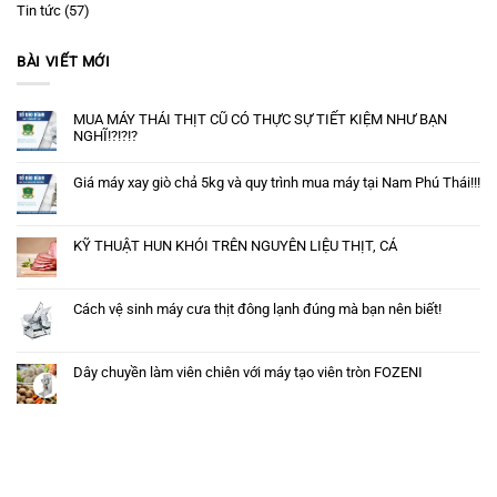
Tin tức
(57)
BÀI VIẾT MỚI
MUA MÁY THÁI THỊT CŨ CÓ THỰC SỰ TIẾT KIỆM NHƯ BẠN
NGHĨ!?!?!?
Giá máy xay giò chả 5kg và quy trình mua máy tại Nam Phú Thái!!!
KỸ THUẬT HUN KHÓI TRÊN NGUYÊN LIỆU THỊT, CÁ
Cách vệ sinh máy cưa thịt đông lạnh đúng mà bạn nên biết!
Dây chuyền làm viên chiên với máy tạo viên tròn FOZENI