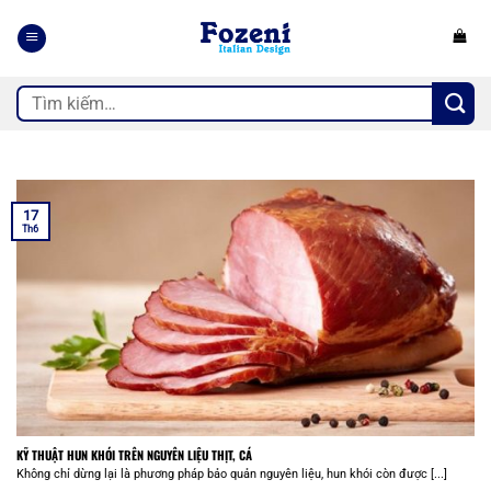
Bỏ
qua
nội
dung
Tìm
kiếm:
17
Th6
KỸ THUẬT HUN KHÓI TRÊN NGUYÊN LIỆU THỊT, CÁ
Không chỉ dừng lại là phương pháp bảo quản nguyên liệu, hun khói còn được [...]