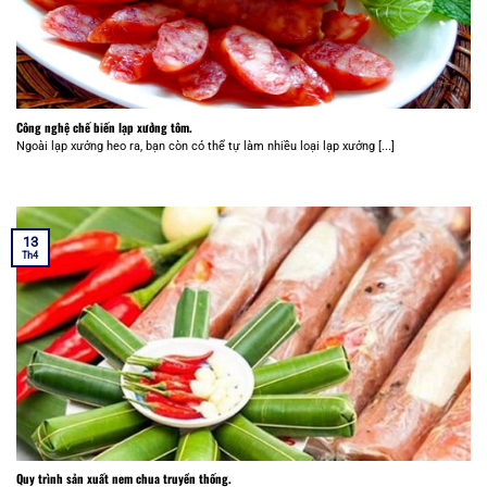
Công nghệ chế biến lạp xưởng tôm.
Ngoài lạp xưởng heo ra, bạn còn có thể tự làm nhiều loại lạp xưởng [...]
13
Th4
Quy trình sản xuất nem chua truyền thống.