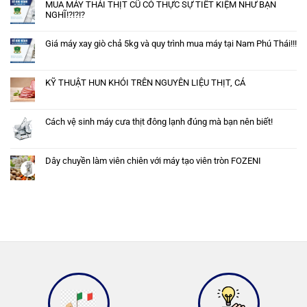
MUA MÁY THÁI THỊT CŨ CÓ THỰC SỰ TIẾT KIỆM NHƯ BẠN
NGHĨ!?!?!?
Giá máy xay giò chả 5kg và quy trình mua máy tại Nam Phú Thái!!!
KỸ THUẬT HUN KHÓI TRÊN NGUYÊN LIỆU THỊT, CÁ
Cách vệ sinh máy cưa thịt đông lạnh đúng mà bạn nên biết!
Dây chuyền làm viên chiên với máy tạo viên tròn FOZENI