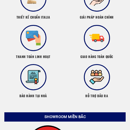
THIẾT KẾ CHUẨN ITALIA
GIẢI PHÁP HOÀN CHỈNH
THANH TOÁN LINH HOẠT
GIAO HÀNG TOÀN QUỐC
BẢO HÀNH TẠI NHÀ
HỖ TRỢ ĐẦU RA
SHOWROOM MIỀN BẮC