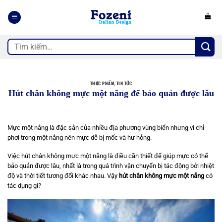
Bỏ
qua
nội
dung
Tìm
kiếm:
THỰC PHẨM
,
TIN TỨC
Hút chân không mực một nắng để bảo quản được lâu
Mực một nắng là đặc sản của nhiều địa phương vùng biển nhưng vì chỉ
phơi trong một nắng nên mực dễ bị mốc và hư hỏng.
Việc hút chân không mực một nắng là điều cần thiết để giúp mực có thể
bảo quản được lâu, nhất là trong quá trình vận chuyển bị tác động bởi nhiệt
độ và thời tiết tương đối khác nhau. Vậy
hút chân không mực một nắng
có
tác dụng gì?