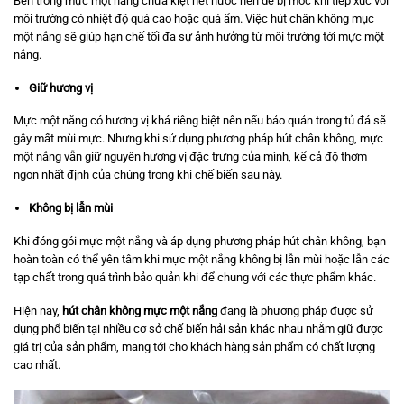
Bên trong mực một nắng chưa kiệt hết nước nên dễ bị mốc khi tiếp xúc với
môi trường có nhiệt độ quá cao hoặc quá ẩm. Việc hút chân không mục
một nắng sẽ giúp hạn chế tối đa sự ảnh hưởng từ môi trường tới mực một
nắng.
Giữ hương vị
Mực một nắng có hương vị khá riêng biệt nên nếu bảo quản trong tủ đá sẽ
gây mất mùi mực. Nhưng khi sử dụng phương pháp hút chân không, mực
một nắng vẫn giữ nguyên hương vị đặc trưng của mình, kể cả độ thơm
ngon nhất định của chúng trong khi chế biến sau này.
Không bị lẫn mùi
Khi đóng gói mực một nắng và áp dụng phương pháp hút chân không, bạn
hoàn toàn có thể yên tâm khi mực một nắng không bị lẫn mùi hoặc lẫn các
tạp chất trong quá trình bảo quản khi để chung với các thực phẩm khác.
Hiện nay,
hút chân không mực một nắng
đang là phương pháp được sử
dụng phổ biến tại nhiều cơ sở chế biến hải sản khác nhau nhằm giữ được
giá trị của sản phẩm, mang tới cho khách hàng sản phẩm có chất lượng
cao nhất.