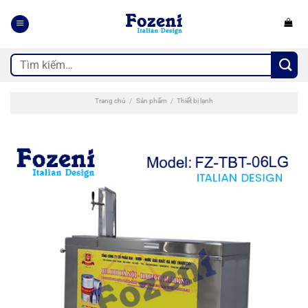
Bỏ
qua
nội
dung
Tìm
kiếm:
Trang chủ
/
Sản phẩm
/
Thiết bị lạnh