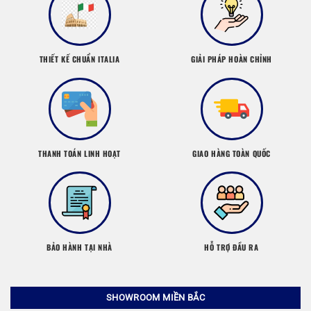
THIẾT KẾ CHUẨN ITALIA
GIẢI PHÁP HOÀN CHỈNH
THANH TOÁN LINH HOẠT
GIAO HÀNG TOÀN QUỐC
BẢO HÀNH TẠI NHÀ
HỖ TRỢ ĐẦU RA
SHOWROOM MIỀN BẮC