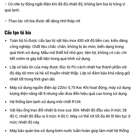
– Có rơle tự động ngắt điện khi đã đủ nhiệt độ, không làm bia bị hỏng vì
quá lạnh.
– Thao tác rót bia được dễ dàng nhờ tháp rót
Cấu tạo tủ bia
Toàn bộ tủ được cấu tạo từ vật liệu inox 430 với độ bền cao, kiểu dáng
công nghiệp. Chất liệu chắc chắn, không bị ăn mòn, biến dạng trong
quá trình sử dụng. Mẫu mã thiết kế nhỏ gọn, tiện lợi, không có các chi
tiết rườm rà gây bất tiện trong quá trình sử dụng.
Lớp vỏ bảo ôn của máy được đúc từ PU cách nhiệt hai thành phần với
độ dày 60 mm và hệ số truyền nhiệt thấp. Lớp vỏ đảm bảo khả năng giữ
nhiệt tốt trong thời gian dài.
Máy sử dụng nguồn điện áp 220v/ 0,75 Kw. Khi hoạt động, máy sử dụng
lượng điện năng rất ít nhưng vẫn đưa đến hiệu quả cao trong sử dụng.
Hệ thống làm lạnh sử dụng môi chất R134.
Vật liệu ống trao đổi nhiệt là inox sus 304. Nhiệt độ đầu vào ở mức 28
độ C, nhiệt độ đầu ra ở mức 4 độ C. Máy có thể rót tối đa 80 lít liên tục ở
mức nhiệt độ này.
Máy bảo quản bia sử dụng bơm nước tuần hoàn giúp làm mát hệ thống