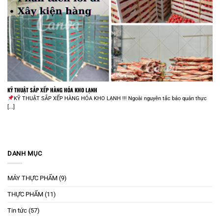
KỸ THUẬT SẮP XẾP HÀNG HÓA KHO LẠNH
KỸ THUẬT SẮP XẾP HÀNG HÓA KHO LẠNH !!! Ngoài nguyên tắc bảo quản thực
[...]
DANH MỤC
MÁY THỰC PHẨM
(9)
THỰC PHẨM
(11)
Tin tức
(57)