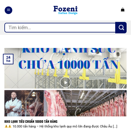
Bỏ
qua
nội
dung
Tìm
kiếm:
24
Th8
KHO LẠNH TIÊU CHUẨN 10000 TẤN HÀNG
10.000 tấn hàng – Hệ thống kho lạnh quy mô lớn đang được Châu Âu [...]