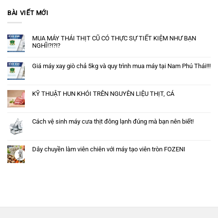
BÀI VIẾT MỚI
MUA MÁY THÁI THỊT CŨ CÓ THỰC SỰ TIẾT KIỆM NHƯ BẠN
NGHĨ!?!?!?
Giá máy xay giò chả 5kg và quy trình mua máy tại Nam Phú Thái!!!
KỸ THUẬT HUN KHÓI TRÊN NGUYÊN LIỆU THỊT, CÁ
Cách vệ sinh máy cưa thịt đông lạnh đúng mà bạn nên biết!
Dây chuyền làm viên chiên với máy tạo viên tròn FOZENI