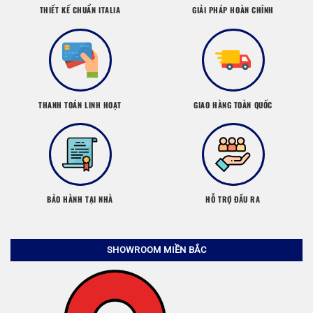
THIẾT KẾ CHUẨN ITALIA
GIẢI PHÁP HOÀN CHỈNH
THANH TOÁN LINH HOẠT
GIAO HÀNG TOÀN QUỐC
BẢO HÀNH TẠI NHÀ
HỖ TRỢ ĐẦU RA
SHOWROOM MIỀN BẮC