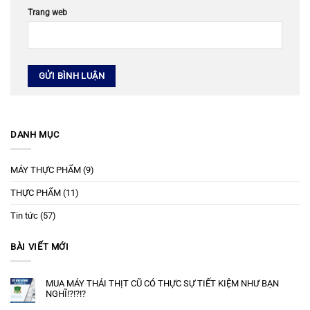
Trang web
DANH MỤC
MÁY THỰC PHẨM
(9)
THỰC PHẨM
(11)
Tin tức
(57)
BÀI VIẾT MỚI
MUA MÁY THÁI THỊT CŨ CÓ THỰC SỰ TIẾT KIỆM NHƯ BẠN
NGHĨ!?!?!?