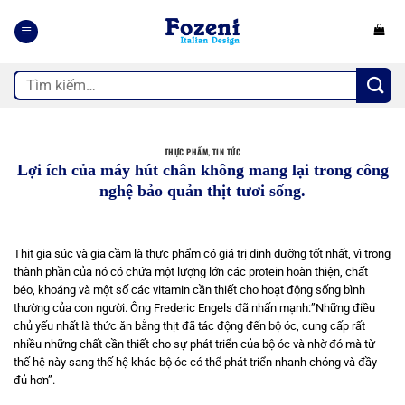
Bỏ
qua
nội
dung
Tìm
kiếm:
THỰC PHẨM
,
TIN TỨC
Lợi ích của máy hút chân không mang lại trong công
nghệ bảo quản thịt tươi sống.
Thịt gia súc và gia cầm là thực phẩm có giá trị dinh dưỡng tốt nhất, vì trong
thành phần của nó có chứa một lượng lớn các protein hoàn thiện, chất
béo, khoáng và một số các vitamin cần thiết cho hoạt động sống bình
thường của con người. Ông Frederic Engels đã nhấn mạnh:”Những điều
chủ yếu nhất là thức ăn bằng thịt đã tác động đến bộ óc, cung cấp rất
nhiều những chất cần thiết cho sự phát triển của bộ óc và nhờ đó mà từ
thế hệ này sang thế hệ khác bộ óc có thể phát triển nhanh chóng và đầy
đủ hơn”.