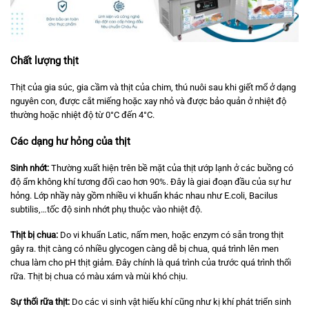
Chất lượng thịt
Thịt của gia súc, gia cầm và thịt của chim, thú nuôi sau khi giết mổ ở dạng
nguyên con, được cắt miếng hoặc xay nhỏ và được bảo quản ở nhiệt độ
thường hoặc nhiệt độ từ 0°C đến 4°C.
Các dạng hư hỏng của thịt
Sinh nhớt:
Thường xuất hiện trên bề mặt của thịt ướp lạnh ở các buồng có
độ ẩm không khí tương đối cao hơn 90%. Đây là giai đoạn đầu của sự hư
hỏng. Lớp nhầy này gồm nhiều vi khuẩn khác nhau như E.coli, Bacilus
subtilis,…tốc độ sinh nhớt phụ thuộc vào nhiệt độ.
Thịt bị chua:
Do vi khuẩn Latic, nấm men, hoặc enzym có sẵn trong thịt
gây ra. thịt càng có nhiều glycogen càng dễ bị chua, quá trình lên men
chua làm cho pH thịt giảm. Đây chính là quá trình của trước quá trình thối
rữa. Thịt bị chua có màu xám và mùi khó chịu.
Sự thối rữa thịt:
Do các vi sinh vật hiếu khí cũng như kị khí phát triển sinh