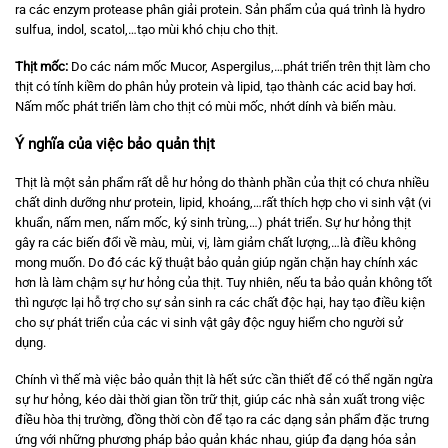
ra các enzym protease phân giải protein. Sản phẩm của quá trình là hydro
sulfua, indol, scatol,…tạo mùi khó chịu cho thịt.
Thịt mốc:
Do các nám mốc Mucor, Aspergilus,…phát triển trên thịt làm cho
thịt có tính kiềm do phân hủy protein và lipid, tạo thành các acid bay hơi.
Nấm mốc phát triển làm cho thịt có mùi mốc, nhớt dính và biến màu.
Ý nghĩa của việc bảo quản thịt
Thịt là một sản phẩm rất dễ hư hỏng do thành phần của thịt có chưa nhiều
chất dinh dưỡng như protein, lipid, khoáng,…rất thích hợp cho vi sinh vật (vi
khuẩn, nấm men, nấm mốc, ký sinh trùng,…) phát triển. Sự hư hỏng thịt
gây ra các biến đổi về màu, mùi, vị, làm giảm chất lượng,…là điều không
mong muốn. Do đó các kỹ thuật bảo quản giúp ngăn chặn hay chính xác
hơn là làm chậm sự hư hỏng của thịt. Tuy nhiên, nếu ta bảo quản không tốt
thì ngược lại hỗ trợ cho sự sản sinh ra các chất độc hại, hay tạo điều kiện
cho sự phát triển của các vi sinh vật gây độc nguy hiểm cho người sử
dụng.
Chính vì thế mà việc bảo quản thịt là hết sức cần thiết để có thể ngăn ngừa
sự hư hỏng, kéo dài thời gian tồn trữ thịt, giúp các nhà sản xuất trong việc
điều hòa thị trường, đồng thời còn để tạo ra các dạng sản phẩm đặc trưng
ứng với những phương pháp bảo quản khác nhau, giúp đa dạng hóa sản