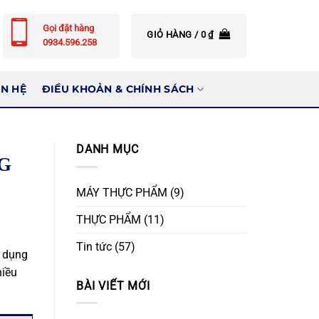
Gọi đặt hàng
GIỎ HÀNG /
0
₫
0934.596.258
ÊN HỆ
ĐIỀU KHOẢN & CHÍNH SÁCH
DANH MỤC
G
MÁY THỰC PHẨM
(9)
THỰC PHẨM
(11)
Tin tức
(57)
ử dụng
hiều
BÀI VIẾT MỚI