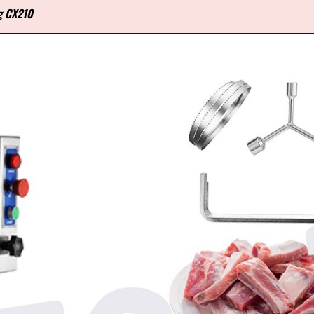
g CX210