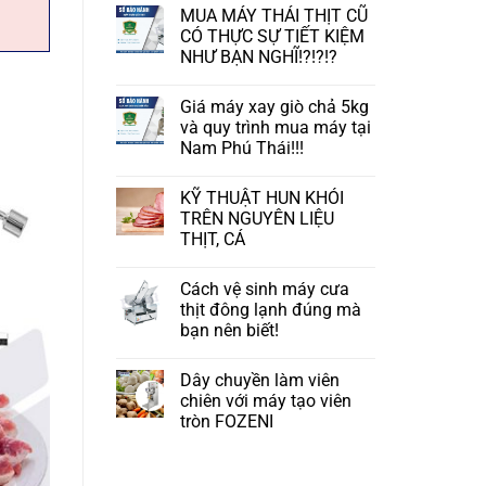
MUA MÁY THÁI THỊT CŨ
CÓ THỰC SỰ TIẾT KIỆM
NHƯ BẠN NGHĨ!?!?!?
Giá máy xay giò chả 5kg
và quy trình mua máy tại
Nam Phú Thái!!!
KỸ THUẬT HUN KHÓI
TRÊN NGUYÊN LIỆU
THỊT, CÁ
Cách vệ sinh máy cưa
thịt đông lạnh đúng mà
bạn nên biết!
Dây chuyền làm viên
chiên với máy tạo viên
tròn FOZENI