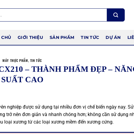
 CHỦ
GIỚI THIỆU
SẢN PHẨM
TIN TỨC
DỰ ÁN
LI
MÁY THỰC PHẨM
,
TIN TỨC
CX210 – THÀNH PHẨM ĐẸP – NĂN
SUẤT CAO
yên nghiệp được sử dụng tại nhiều đơn vị chế biến ngày nay. S
ơng trở nên đơn giản và nhanh chóng hơn; không cần sử dụng n
hiều loại xương từ các loại xương mềm đến xương cứng.