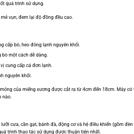
ốt quá trình sử dụng.
g mẻ vụn, đem lại độ đồng đều cao.
g cấp bò, heo đông lạnh nguyên khối.
g bò một cách dễ dàng.
ị cung cấp cá đơn lạnh.
nh nguyên khối.
y mỏng của miếng xương được cắt ra từ 4cm đến 18cm. Máy có 
h nào.
lưỡi cưa, cần gạt, bánh đà, động cơ và hệ điều khiển (gồm đèn
quá trình thao tác sử dụng được thuận tiện nhất.