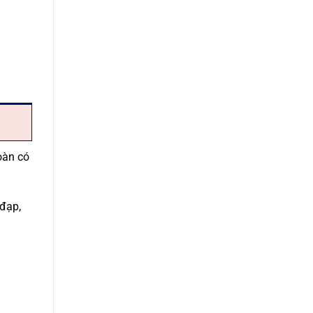
oàn có
 đạp,