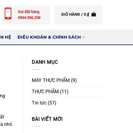
Gọi đặt hàng
GIỎ HÀNG /
0
₫
0934.596.258
ÊN HỆ
ĐIỀU KHOẢN & CHÍNH SÁCH
DANH MỤC
MÁY THỰC PHẨM
(9)
THỰC PHẨM
(11)
ụng
Tin tức
(57)
ất
BÀI VIẾT MỚI
và nhỏ