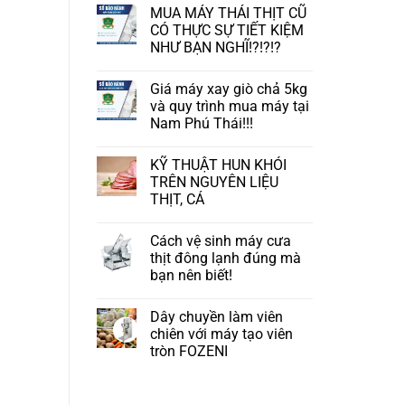
MUA MÁY THÁI THỊT CŨ
CÓ THỰC SỰ TIẾT KIỆM
NHƯ BẠN NGHĨ!?!?!?
Giá máy xay giò chả 5kg
và quy trình mua máy tại
Nam Phú Thái!!!
KỸ THUẬT HUN KHÓI
TRÊN NGUYÊN LIỆU
THỊT, CÁ
Cách vệ sinh máy cưa
thịt đông lạnh đúng mà
bạn nên biết!
Dây chuyền làm viên
chiên với máy tạo viên
tròn FOZENI