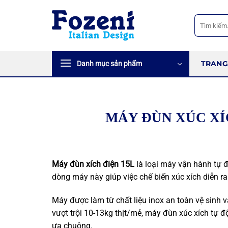
Bỏ
qua
Tìm
kiếm:
nội
dung
TRANG
Danh mục sản phẩm
MÁY ĐÙN XÚC XÍ
Máy đùn xích điện 15L
là loại máy vận hành tự
dòng máy này giúp việc chế biến xúc xích diễn r
Máy được làm từ chất liệu inox an toàn vệ sinh
vượt trội 10-13kg thịt/mẻ, máy đùn xúc xích tự
ưa chuộng.