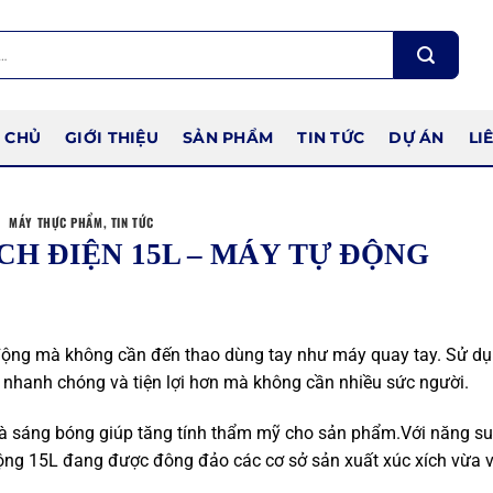
 CHỦ
GIỚI THIỆU
SẢN PHẨM
TIN TỨC
DỰ ÁN
LI
MÁY THỰC PHẨM
,
TIN TỨC
CH ĐIỆN 15L – MÁY TỰ ĐỘNG
 động mà không cần đến thao dùng tay như máy quay tay. Sử d
a nhanh chóng và tiện lợi hơn mà không cần nhiều sức người.
 và sáng bóng giúp tăng tính thẩm mỹ cho sản phẩm.Với năng su
 động 15L đang được đông đảo các cơ sở sản xuất xúc xích vừa 