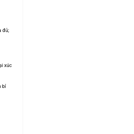
a đủ;
ại xúc
 bỉ