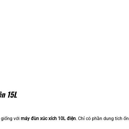
ện 15L
 giống với
máy đùn xúc xích 10L điện
. Chỉ có phần dung tích ố