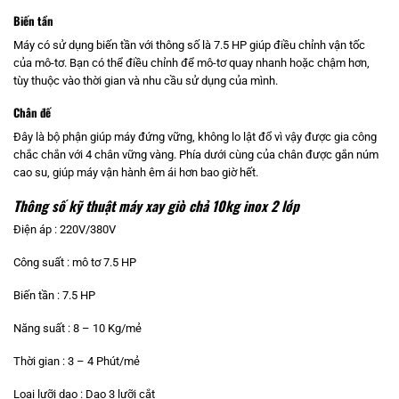
Biến tần
Máy có sử dụng biến tần với thông số là 7.5 HP giúp điều chỉnh vận tốc
của mô-tơ. Bạn có thể điều chỉnh để mô-tơ quay nhanh hoặc chậm hơn,
tùy thuộc vào thời gian và nhu cầu sử dụng của mình.
Chân đế
Đây là bộ phận giúp máy đứng vững, không lo lật đổ vì vậy được gia công
chắc chắn với 4 chân vững vàng. Phía dưới cùng của chân được gắn núm
cao su, giúp máy vận hành êm ái hơn bao giờ hết.
Thông số kỹ thuật máy xay giò chả 10kg
inox 2 lớp
Điện áp : 220V/380V
Công suất : mô tơ 7.5 HP
Biến tần : 7.5 HP
Năng suất : 8 – 10 Kg/mẻ
Thời gian : 3 – 4 Phút/mẻ
Loại lưỡi dao : Dao 3 lưỡi cắt