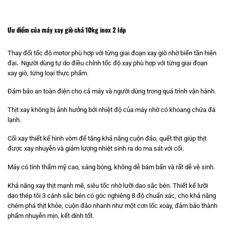
Ưu điểm của máy xay giò chả 10kg inox 2 lớp
Thay đổi tốc độ motor phù hợp với từng giai đoạn xay giò nhờ biến tần hiện
đại
.
Người dùng tự do điều chỉnh tốc độ xay phù hợp với từng giai đoạn
xay giò, từng loại thực phẩm.
Đảm bảo an toàn điện cho cả máy và người dùng trong quá trình vận hành.
Thịt xay không bị ảnh hưởng bởi nhiệt độ của máy nhờ có khoang chứa đá
lạnh.
Cối xay thiết kế hình vòm để tăng khả năng cuộn đảo, quết thịt giúp thịt
được xay nhuyễn và giảm lượng nhiệt sinh ra do ma sát với cối.
Máy có tính thẩm mỹ cao, sáng bóng, không dễ bám bẩn và rất dễ vệ sinh.
Khả năng xay thịt mạnh mẽ, siêu tốc nhờ lưỡi dao sắc bén. Thiết kế lưỡi
dao thép tôi 3 cánh sắc bén có góc nghiêng 8 độ chuẩn xác, cho khả năng
chém phá thịt khỏe, cuộn đảo nhanh như một cơn lốc xoáy, đảm bảo thành
phẩm nhuyễn mịn, kết dính tốt.