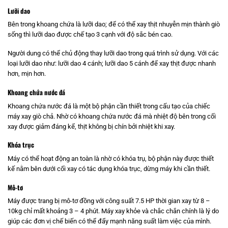
Lưỡi dao
Bên trong khoang chứa là lưỡi dao; để có thể xay thịt nhuyễn mịn thành giò
sống thì lưỡi dao được chế tạo 3 cạnh với độ sắc bén cao.
Người dung có thể chủ động thay lưỡi dao trong quá trình sử dụng. Với các
loại lưỡi dao như: lưỡi dao 4 cánh; lưỡi dao 5 cánh để xay thịt được nhanh
hơn, mịn hơn.
Khoang chứa nước đá
Khoang chứa nước đá là một bộ phận cần thiết trong cấu tạo của chiếc
máy xay giò chả. Nhờ có khoang chứa nước đá mà nhiệt độ bên trong cối
xay được giảm đáng kể, thịt không bị chín bởi nhiệt khi xay.
Khóa trục
Máy có thể hoạt động an toàn là nhờ có khóa trụ, bộ phận này được thiết
kế nằm bên dưới cối xay có tác dụng khóa trục, dừng máy khi cần thiết.
Mô-tơ
Máy được trang bị mô-tơ đồng với công suất 7.5 HP thời gian xay từ 8 –
10kg chỉ mất khoảng 3 – 4 phút. Máy xay khỏe và chắc chắn chính là lý do
giúp các đơn vị chế biến có thể đẩy mạnh năng suất làm việc của mình.