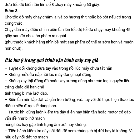
đưa tốc độ biến tần lên số 8 chạy máy khoảng 60 giây.
Bước 3
:
Cho tốc độ máy chạy chậm lại và bỏ hương thịt hoặc bỏ bột nếu có trong
công thức.
Chạy dần máy điều chỉnh biến tần lên tốc độ tối đa chạy máy khoảng 45
giây sau đó cho sản phẩm ra ngoài
(phụ thuộc khách hàng nhìn bề mặt sản phẩm có thể ra sớm hơn và muộn
hơn chút).
Các lưu ý trong quá trình vận hành máy xay giò
– Tuyệt đối không đưa tay vào trong nồi lúc máy chưa tắt hẳn
– Không mở cửa nắp nồi lúc máy đang hoạt động
– Không xay thịt đông đá hoặc xay xương cũng như các loại nguyên liệu
cứng khác để hạn chế
tình trạng bị mẻ lưỡi dao.
– Biến tần nên lắp đặt và gắn trên tường, vừa tay với để thực hiện thao tác
điều khiển được dễ dàng hơn.
– Trước khi dùng luôn kiểm tra dây điện hay biến tần hoặc motor có gặp
vấn đề như bị hở mạch,
hỏng hóc hay gặp tình trạng ẩm ướt hay không.
– Tiến hành kiểm tra dây nối đất để xem chúng có bị đứt hay là không. Vì
nếu dây nối đất hở mạch