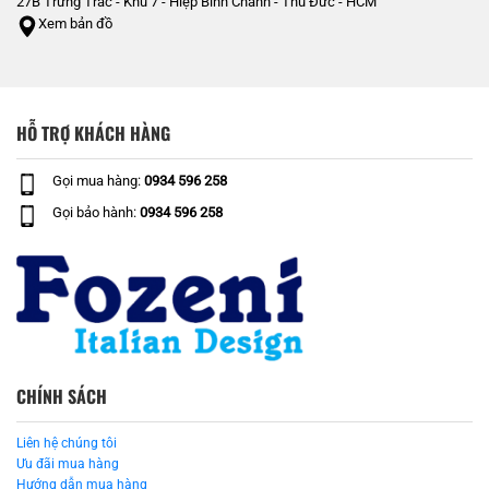
27B Trưng Trắc - Khu 7 - Hiệp Bình Chánh - Thủ Đức - HCM
Xem bản đồ
HỖ TRỢ KHÁCH HÀNG
Gọi mua hàng:
0934 596 258
Gọi bảo hành:
0934 596 258
CHÍNH SÁCH
Liên hệ chúng tôi
Ưu đãi mua hàng
Hướng dẫn mua hàng