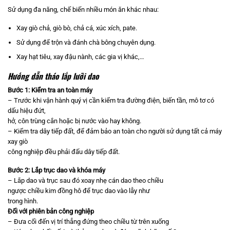
Sử dụng đa năng, chế biến nhiều món ăn khác nhau:
Xay giò chả, giò bò, chả cá, xúc xích, pate.
Sử dụng để trộn và đánh chà bông chuyên dụng.
Xay hạt tiêu, xay đậu nành, các gia vị khác,…
Hướng dẫn tháo lắp lưỡi dao
Bước 1
:
Kiểm tra an toàn máy
– Trước khi vận hành quý vị cần kiểm tra đường điện, biến tần, mô tơ có
dấu hiệu đứt,
hở, côn trùng cắn hoặc bị nước vào hay không.
– Kiểm tra dây tiếp đất, để đảm bảo an toàn cho người sử dụng tất cả máy
xay giò
công nghiệp đều phải đấu dây tiếp đất.
Bước 2
:
Lắp trục dao và khóa máy
–
Lắp dao và trục sau đó xoay nhẹ cán dao theo chiều
ngược chiều kim đồng hô để trục dao vào lẫy như
trong hình.
Đối với phiên bản công nghiệp
– Đưa cối đến vị trí thẳng đứng theo chiều từ trên xuống