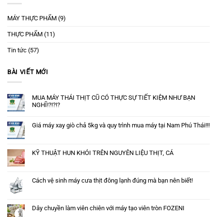
MÁY THỰC PHẨM
(9)
THỰC PHẨM
(11)
Tin tức
(57)
BÀI VIẾT MỚI
MUA MÁY THÁI THỊT CŨ CÓ THỰC SỰ TIẾT KIỆM NHƯ BẠN
NGHĨ!?!?!?
Giá máy xay giò chả 5kg và quy trình mua máy tại Nam Phú Thái!!!
KỸ THUẬT HUN KHÓI TRÊN NGUYÊN LIỆU THỊT, CÁ
Cách vệ sinh máy cưa thịt đông lạnh đúng mà bạn nên biết!
Dây chuyền làm viên chiên với máy tạo viên tròn FOZENI