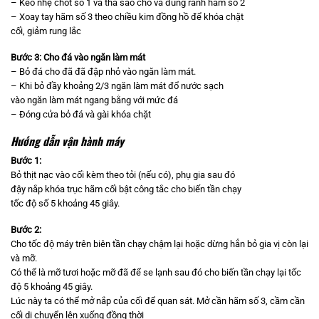
– Kéo nhẹ chốt số 1 và thả sao cho và đúng rãnh hãm số 2
– Xoay tay hãm số 3 theo chiều kim đồng hồ để khóa chặt
cối, giảm rung lắc
Bước 3
:
Cho đá vào ngăn làm mát
– Bỏ đá cho đã đã đập nhỏ vào ngăn làm mát.
– Khi bỏ đầy khoảng 2/3 ngăn làm mát đổ nước sạch
vào ngăn làm mát ngang bằng với mức đá
– Đóng cửa bỏ đá và gài khóa chặt
Hướng dẫn vận hành máy
Bước 1
:
Bỏ thịt nạc vào cối kèm theo tỏi (nếu có), phụ gia sau đó
đậy nắp khóa trục hãm cối bật công tắc cho biến tần chạy
tốc độ số 5 khoảng 45 giây.
Bước 2
:
Cho tốc độ máy trên biên tần chạy chậm lại hoặc dừng hẳn bỏ gia vị còn lại
và mỡ.
Có thể là mỡ tươi hoặc mỡ đã để se lạnh sau đó cho biến tần chạy lại tốc
độ 5 khoảng 45 giây.
Lúc này ta có thể mở nắp của cối để quan sát. Mở cần hãm số 3, cầm cần
cối di chuyển lên xuống đồng thời