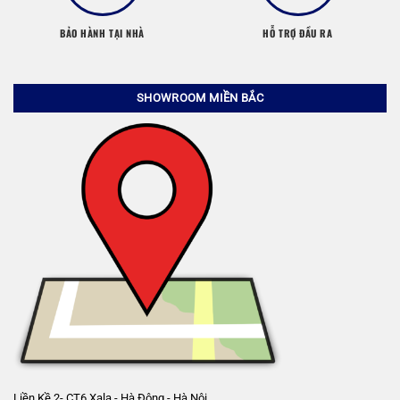
BẢO HÀNH TẠI NHÀ
HỖ TRỢ ĐẦU RA
SHOWROOM MIỀN BẮC
Liền Kề 2- CT6 Xala - Hà Đông - Hà Nội