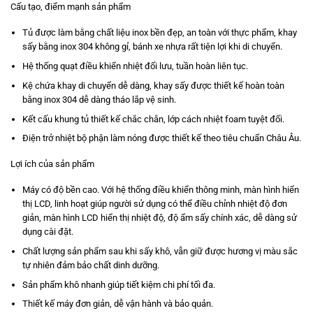
Cấu tạo, điểm mạnh sản phẩm
Tủ được làm bằng chất liệu inox bền đẹp, an toàn với thực phẩm, khay
sấy bằng inox 304 không gỉ, bánh xe nhựa rất tiện lợi khi di chuyển.
Hệ thống quạt điều khiển nhiệt đối lưu, tuần hoàn liên tục.
Kệ chứa khay di chuyển dễ dàng, khay sấy được thiết kế hoàn toàn
bằng inox 304 dễ dàng tháo lắp vệ sinh.
Kết cấu khung tủ thiết kế chắc chắn, lớp cách nhiệt foam tuyệt đối.
Điện trở nhiệt bộ phận làm nóng được thiết kế theo tiêu chuẩn Châu Âu.
Lợi ích của sản phẩm
Máy có độ bền cao. Với hệ thống điều khiển thông minh, màn hình hiển
thị LCD, linh hoạt giúp người sử dụng có thể điều chỉnh nhiệt độ đơn
giản, màn hình LCD hiển thị nhiệt độ, độ ẩm sấy chính xác, dễ dàng sử
dụng cài đặt.
Chất lượng sản phẩm sau khi sấy khô, vẫn giữ được hương vị màu sắc
tự nhiên đảm bảo chất dinh dưỡng.
Sản phẩm khô nhanh giúp tiết kiệm chi phí tối đa.
Thiết kế máy đơn giản, dễ vận hành và bảo quản.