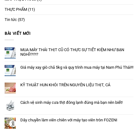
THỰC PHẨM
(11)
Tin tức
(57)
BÀI VIẾT MỚI
MUA MÁY THÁI THỊT CŨ CÓ THỰC SỰ TIẾT KIỆM NHƯ BẠN
NGHĨ!?!?!?
Giá máy xay giò chả 5kg và quy trình mua máy tại Nam Phú Thái!!!
KỸ THUẬT HUN KHÓI TRÊN NGUYÊN LIỆU THỊT, CÁ
Cách vệ sinh máy cưa thịt đông lạnh đúng mà bạn nên biết!
Dây chuyền làm viên chiên với máy tạo viên tròn FOZENI