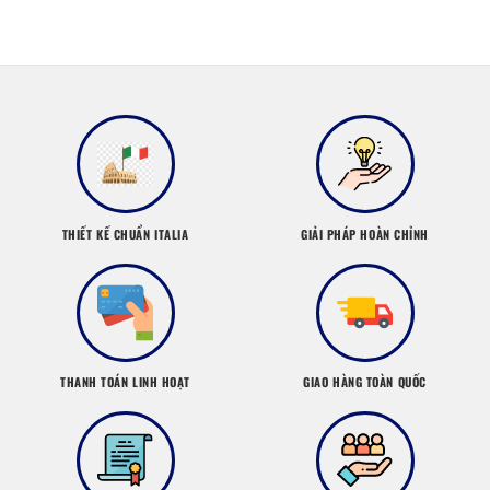
THIẾT KẾ CHUẨN ITALIA
GIẢI PHÁP HOÀN CHỈNH
THANH TOÁN LINH HOẠT
GIAO HÀNG TOÀN QUỐC