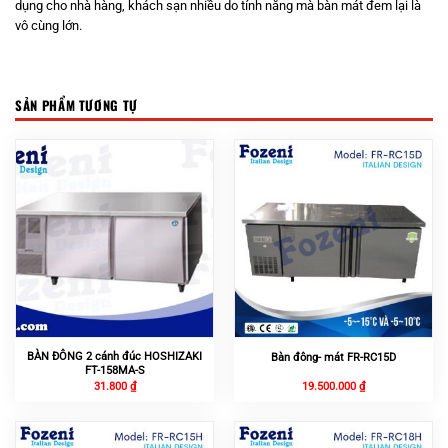
dụng cho nhà hàng, khách sạn nhiều do tính năng mà bàn mát đem lại là
vô cùng lớn.
SẢN PHẨM TƯƠNG TỰ
BÀN ĐÔNG 2 cánh đúc HOSHIZAKI
Bàn đông- mát FR-RC15D
FT-158MA-S
31.800
₫
19.500.000
₫