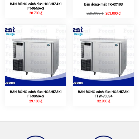
BÀN ĐÔNG cánh đúc HOSHIZAKI
Bàn đông- mát FR-RC18D
FT-96MA-S
Giá
Giá
28.700
₫
225.000
₫
203.000
₫
gốc
hiện
là:
tại
225.000 ₫.
là:
203.000 ₫.
BÀN ĐÔNG cánh đúc HOSHIZAKI
BÀN ĐÔNG cánh đúc HOSHIZAKI
FT-98MA-S
FTW-70LS4
29.100
₫
32.900
₫