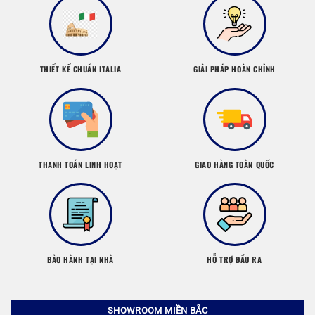
THIẾT KẾ CHUẨN ITALIA
GIẢI PHÁP HOÀN CHỈNH
THANH TOÁN LINH HOẠT
GIAO HÀNG TOÀN QUỐC
BẢO HÀNH TẠI NHÀ
HỖ TRỢ ĐẦU RA
SHOWROOM MIỀN BẮC