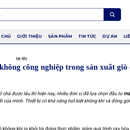
 CHỦ
GIỚI THIỆU
SẢN PHẨM
TIN TỨC
DỰ ÁN
LI
TIN TỨC
hông công nghiệp trong sản xuất giò
chả được lâu thì hiện nay, nhiều đơn vị đã lựa chọn đầu tư
má
 của mình. Thiết bị có khả năng hút kiệt không khí và đóng gói
 không khí ra khỏi túi đựng thực phẩm, giảm quá trình oxy hóa