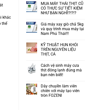
MUA MÁY THÁI THỊT CŨ
át
CÓ THỰC SỰ TIẾT KIỆM
NHƯ BẠN NGHĨ!?!?!?
i khác
ó thể
Giá máy xay giò chả 5kg
và quy trình mua máy tại
Nam Phú Thái!!!
KỸ THUẬT HUN KHÓI
TRÊN NGUYÊN LIỆU
THỊT, CÁ
Cách vệ sinh máy cưa
thịt đông lạnh đúng mà
bạn nên biết!
Dây chuyền làm viên
chiên với máy tạo viên
tròn FOZENI