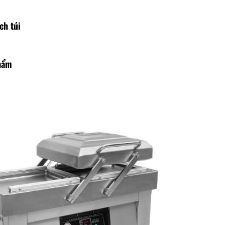
ch túi
phẩm