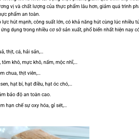
ơng vị và chất lượng của thực phẩm lâu hơn, giảm quá trình ph
thực phẩm an toàn.
ực hút mạnh, công suất lớn, có khả năng hút cùng lúc nhiều tú
 ứng dụng trong nhiều cơ sở sản xuất, phổ biến nhất hiện nay c
, thịt, cá, hải sản,…
, tôm khô, mực khô, nấm, mộc nhĩ,…
em chua, thịt viên,…
en, hạt bí, hạt điều, hạt óc chó,…
đảm bảo độ an toàn cao.
m hạn chế sự oxy hóa, gỉ sét,…