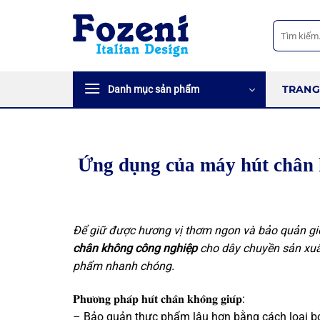
Bỏ
qua
Tìm
kiếm:
nội
dung
TRANG
Danh mục sản phẩm
Ứng dụng của máy hút chân k
Để giữ được hương vị thơm ngon và bảo quản giò 
chân không công nghiệp
cho dây chuyền sản xuất
phẩm nhanh chóng.
𝐏𝐡𝐮̛𝐨̛𝐧𝐠 𝐩𝐡𝐚́𝐩 𝐡𝐮́𝐭 𝐜𝐡𝐚̂𝐧 𝐤𝐡𝐨̂𝐧𝐠 𝐠𝐢𝐮́𝐩:
–
Bảo quản thực phẩm lâu hơn bằng cách loại bỏ