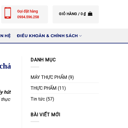
Gọi đặt hàng
GIỎ HÀNG /
0
₫
0934.596.258
ÊN HỆ
ĐIỀU KHOẢN & CHÍNH SÁCH
DANH MỤC
 chả
MÁY THỰC PHẨM
(9)
THỰC PHẨM
(11)
y hút
Tin tức
(57)
 thực
BÀI VIẾT MỚI
.