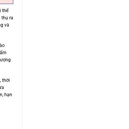
ì thế
 thụ ra
ng và
vào
hẩm
lượng
 thời
ựa
n, hạn