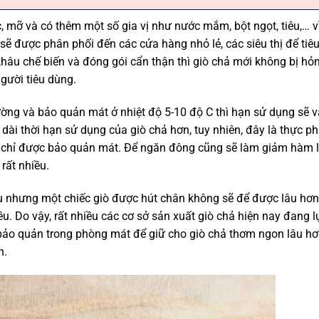
c, mỡ và có thêm một số gia vị như nước mắm, bột ngọt, tiêu,… v
sẽ được phân phối đến các cửa hàng nhỏ lẻ, các siêu thị để tiêu
khâu chế biến và đóng gói cẩn thận thì giò chả mới không bị hỏ
gười tiêu dùng.
ường và bảo quản mát ở nhiệt độ 5-10 độ C thì hạn sử dụng sẽ 
ài thời hạn sử dụng của giò chả hơn, tuy nhiên, đây là thực p
sẽ chỉ được bảo quản mát. Để ngăn đông cũng sẽ làm giảm hàm 
rất nhiều.
 nhưng một chiếc giò được hút chân không sẽ để được lâu hơn,
ều. Do vậy, rất nhiều các cơ sở sản xuất giò chả hiện nay đang l
ảo quản trong phòng mát để giữ cho giò chả thơm ngon lâu hơ
n.